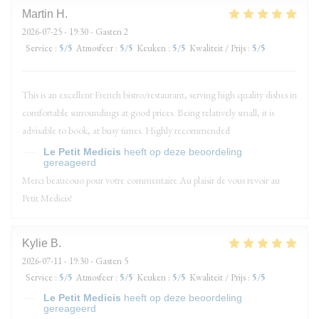
Martin
H
2026-07-25
- 19:30 - Gasten 2
Service
:
5
/5
Atmosfeer
:
5
/5
Keuken
:
5
/5
Kwaliteit / Prijs
:
5
/5
This is an excellent French bistro/restaurant, serving high quality dishes in
comfortable surroundings at good prices. Being relatively small, it is
advisable to book, at busy times. Highly recommended
Le Petit Medicis
heeft op deze beoordeling
gereageerd
Merci beaucouo pour votre commentaire Au plaisir de vous revoir au
Petit Medicis!
Kylie
B
2026-07-11
- 19:30 - Gasten 5
Service
:
5
/5
Atmosfeer
:
5
/5
Keuken
:
5
/5
Kwaliteit / Prijs
:
5
/5
Le Petit Medicis
heeft op deze beoordeling
gereageerd