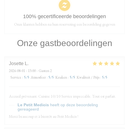
100% gecertificeerde beoordelingen
Onze klanten hebben na hun reservering een beoordeling gegeven
Onze gastbeoordelingen
Josette
L
2026-08-01
- 13:00 - Gasten 2
Service
:
5
/5
Atmosfeer
:
5
/5
Keuken
:
5
/5
Kwaliteit / Prijs
:
5
/5
Accueil prévenant. Cuisine 10/10 Service impeccable. Tout est parfait.
Le Petit Medicis
heeft op deze beoordeling
gereageerd
Merci beaucoup et à bientôt au Petit Medicis !