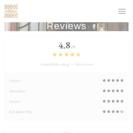
Cookies beheer paneel
Reviews
4.8
/5
Gemiddelde rating —
586 reviews
Service
Atmosfeer
Menu's
Kwaliteit/Prijs