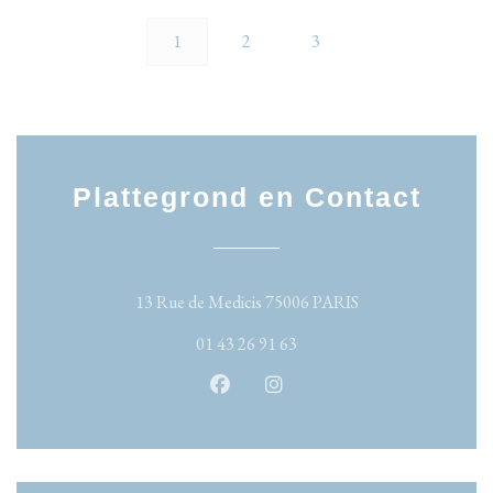
1
2
3
Plattegrond en Contact
((opent in een nieu
13 Rue de Medicis 75006 PARIS
01 43 26 91 63
Facebook ((opent in een nieuw ven
Instagram ((opent in een n