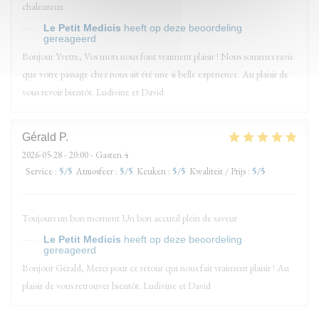
chaleureux
Le Petit Medicis
heeft op deze beoordeling
gereageerd
Bonjour Yvette, Vos mots nous font vraiment plaisir ! Nous sommes ravis
que votre passage chez nous ait été une si belle expérience. Au plaisir de
vous revoir bientôt. Ludivine et David
Gérald
P
2026-05-28
- 20:00 - Gasten 4
Service
:
5
/5
Atmosfeer
:
5
/5
Keuken
:
5
/5
Kwaliteit / Prijs
:
5
/5
Toujours un bon moment Un bon accueil plein de saveur
Le Petit Medicis
heeft op deze beoordeling
gereageerd
Bonjour Gérald, Merci pour ce retour qui nous fait vraiment plaisir ! Au
plaisir de vous retrouver bientôt. Ludivine et David