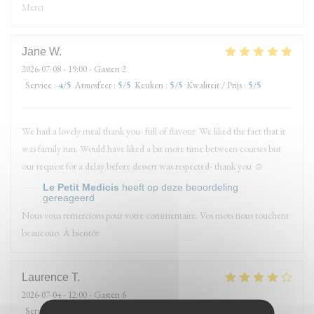
Merci
Jane
W
2026-07-08
- 19:00 - Gasten 2
Service
:
4
/5
Atmosfeer
:
5
/5
Keuken
:
5
/5
Kwaliteit / Prijs
:
5
/5
We had a lovely meal thank you- full of flavour. We liked the fact that it
was family run. Would have liked a bit more time between courses but
our request for a delay before dessert was respected- thank you ☺️
Le Petit Medicis
heeft op deze beoordeling
gereageerd
Nous vous remercions pour votre commentaire. Vos mots nous touchent
beaucouo. À bientôt
Laurence
T
2026-07-04
- 12:00 - Gasten 6
Service
:
3
/5
Atmosfeer
:
4
/5
Keuken
:
4
/5
Kwaliteit / Prijs
:
4
/5