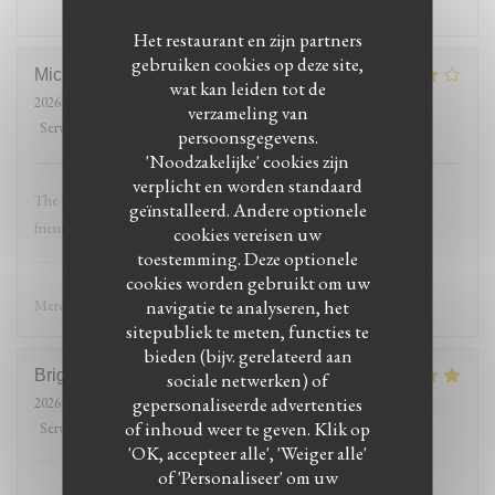
Het restaurant en zijn partners
gebruiken cookies op deze site,
Michele
M
wat kan leiden tot de
2026-07-01
- 19:30 - Gasten 2
verzameling van
Service
:
5
/5
Atmosfeer
:
4
/5
Keuken
:
4
/5
Kwaliteit / Prijs
:
4
/5
persoonsgegevens.
'Noodzakelijke' cookies zijn
verplicht en worden standaard
The food was fresh, beautifully cooked, and hot. The staff was very
geïnstalleerd. Andere optionele
friendly and attentive.
cookies vereisen uw
toestemming. Deze optionele
Le Petit Medicis
heeft op deze beoordeling
gereageerd
cookies worden gebruikt om uw
navigatie te analyseren, het
Merci beaucoup et à bientôt
sitepubliek te meten, functies te
bieden (bijv. gerelateerd aan
Brigitte
M
sociale netwerken) of
gepersonaliseerde advertenties
2026-06-18
- 12:30 - Gasten 3
of inhoud weer te geven. Klik op
Service
:
5
/5
Atmosfeer
:
5
/5
Keuken
:
5
/5
Kwaliteit / Prijs
:
5
/5
'OK, accepteer alle', 'Weiger alle'
Le Petit Medicis
heeft op deze beoordeling
of 'Personaliseer' om uw
gereageerd