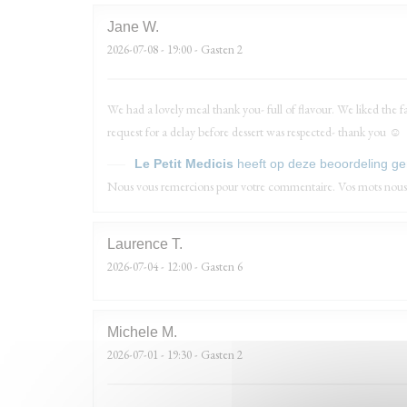
Jane
W
2026-07-08
- 19:00 - Gasten 2
We had a lovely meal thank you- full of flavour. We liked the f
request for a delay before dessert was respected- thank you ☺️
Le Petit Medicis
heeft op deze beoordeling g
Nous vous remercions pour votre commentaire. Vos mots nous
Laurence
T
2026-07-04
- 12:00 - Gasten 6
Michele
M
2026-07-01
- 19:30 - Gasten 2