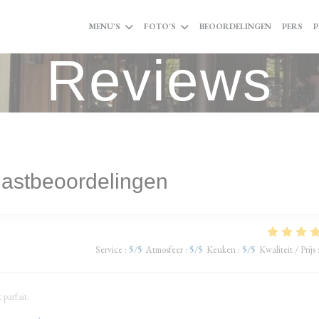
MENU'S
FOTO'S
BEOORDELINGEN
PERS
P
Reviews
astbeoordelingen
Service
:
5
/5
Atmosfeer
:
5
/5
Keuken
:
5
/5
Kwaliteit / Prijs
parfait.