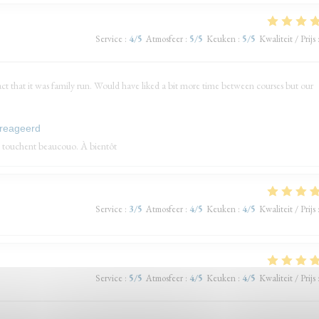
Service
:
4
/5
Atmosfeer
:
5
/5
Keuken
:
5
/5
Kwaliteit / Prijs
act that it was family run. Would have liked a bit more time between courses but our
ereageerd
 touchent beaucouo. À bientôt
Service
:
3
/5
Atmosfeer
:
4
/5
Keuken
:
4
/5
Kwaliteit / Prijs
Service
:
5
/5
Atmosfeer
:
4
/5
Keuken
:
4
/5
Kwaliteit / Prijs