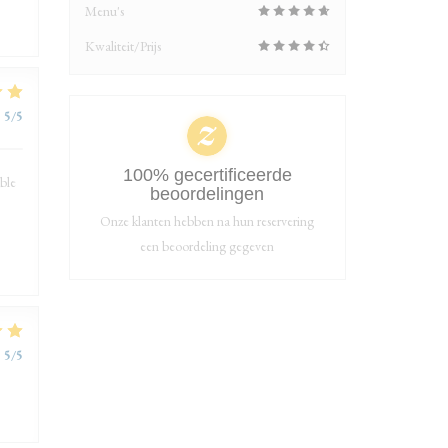
Menu's
Kwaliteit/Prijs
:
5
/5
100% gecertificeerde
able
beoordelingen
Onze klanten hebben na hun reservering
een beoordeling gegeven
:
5
/5