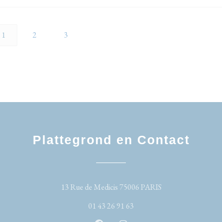
1
2
3
Plattegrond en Contact
((opent in een nieu
13 Rue de Medicis 75006 PARIS
01 43 26 91 63