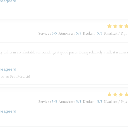
ereageerd
Service
:
5
/5
Atmosfeer
:
5
/5
Keuken
:
5
/5
Kwaliteit / Prijs
ty dishes in comfortable surroundings at good prices. Being relatively small, it is advis
ereageerd
ir au Petit Medicis!
Service
:
5
/5
Atmosfeer
:
5
/5
Keuken
:
5
/5
Kwaliteit / Prijs
ereageerd