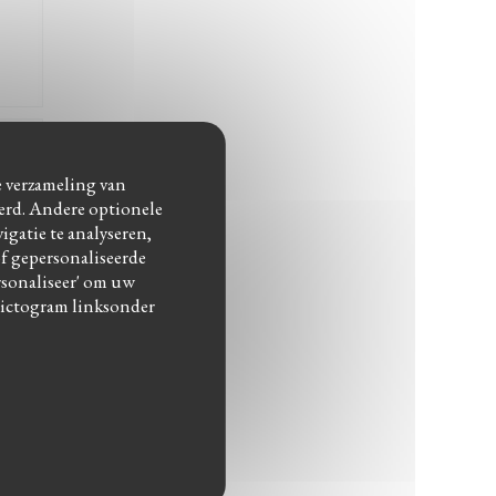
:
5
/5
de verzameling van
eerd. Andere optionele
gatie te analyseren,
of gepersonaliseerde
ersonaliseer' om uw
pictogram linksonder
:
4
/5