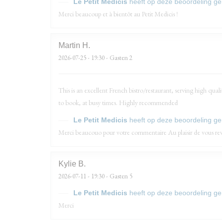
Le Petit Medicis
heeft op deze beoordeling g
Merci beaucoup et à bientôt au Petit Medicis !
Martin
H
2026-07-25
- 19:30 - Gasten 2
This is an excellent French bistro/restaurant, serving high quali
to book, at busy times. Highly recommended
Le Petit Medicis
heeft op deze beoordeling g
Merci beaucouo pour votre commentaire Au plaisir de vous revo
Kylie
B
2026-07-11
- 19:30 - Gasten 5
Le Petit Medicis
heeft op deze beoordeling g
Merci