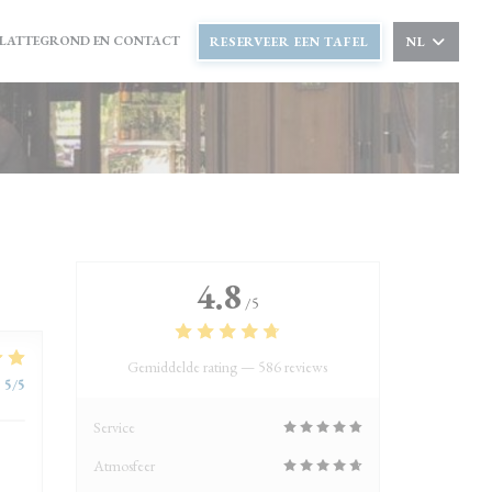
LATTEGROND EN CONTACT
RESERVEER EEN TAFEL
NL
4.8
/5
Gemiddelde rating —
586 reviews
:
5
/5
Service
Atmosfeer