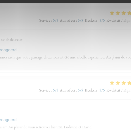
Service
:
5
/5
Atmosfeer
:
5
/5
Keuken
:
5
/5
Kwaliteit / Prijs
l est chaleureux
ereageerd
es ravis que votre passage chez nous ait été une si belle expérience. Au plaisir de vo
Service
:
5
/5
Atmosfeer
:
5
/5
Keuken
:
5
/5
Kwaliteit / Prijs
ereageerd
sir ! Au plaisir de vous retrouver bientôt. Ludivine et David