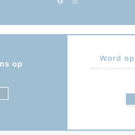
Facebook ((opent in een nieuw ven
Instagram ((opent in een n
Word op
ns op
Schrijf je in op onze nieuwsbrief 