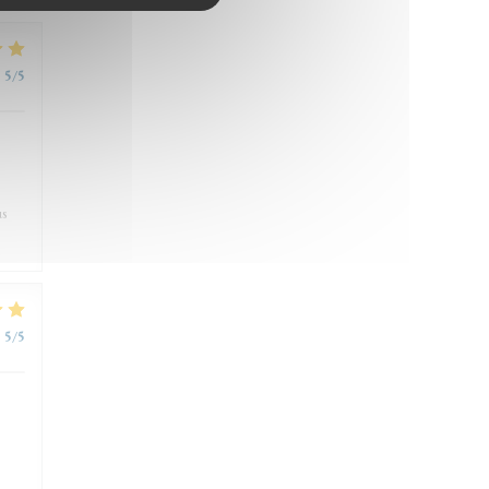
:
5
/5
us
:
5
/5