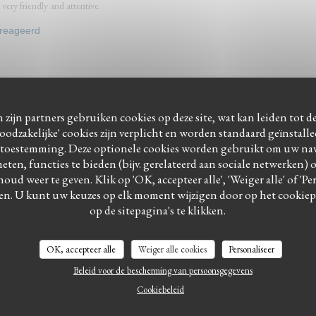
very friendly and attentive.
ereageerd
Service
:
5
/5
Atmosfeer
:
5
/5
Keuken
:
5
/5
Kwaliteit / Prijs
 zijn partners gebruiken cookies op deze site, wat kan leiden tot 
odzakelijke' cookies zijn verplicht en worden standaard geïnstall
ereageerd
 toestemming. Deze optionele cookies worden gebruikt om uw navi
meten, functies te bieden (bijv. gerelateerd aan sociale netwerken) 
houd weer te geven. Klik op 'OK, accepteer alle', 'Weiger alle' of 'P
en. U kunt uw keuzes op elk moment wijzigen door op het cookie
op de sitepagina's te klikken.
Service
:
5
/5
Atmosfeer
:
5
/5
Keuken
:
5
/5
Kwaliteit / Prijs
OK, accepteer alle
Weiger alle cookies
Personaliseer
Beleid voor de bescherming van persoonsgegevens
ereageerd
Cookiebeleid