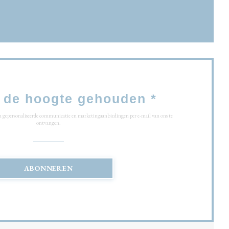
ster))
ieuw venster))
 de hoogte gehouden
*
om gepersonaliseerde communicatie en marketingaanbiedingen per e-mail van ons te
ontvangen.
ABONNEREN