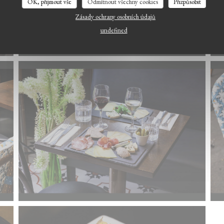
OK, přijmout vše
Odmítnout všechny cookies
Přizpůsobit
Zásady ochrany osobních údajů
undefined