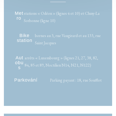
Met
stations « Odéon » (lignes 4 et 10) et Cluny-La
ro
Sorbonne (ligne 10)
Bike
bornes au 3, rue Vaugirard et au 133, rue
station
Saint Jacques
Aut
arrêts « Luxembourg » (lignes 21, 27, 38, 82,
obu
84, 85 et 89, Noctilien N14, N21, N122)
s
Parkování
Parking payant : 18, rue Soufflot