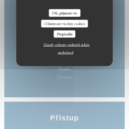
OK, přijmout vše
Pondělí
Odmítnout všechny cookies
Zavřeno
Přizpůsobit
Ute
-
Sob
Zásady ochrany osobních údajů
12:00 - 14:30
19:00 - 22:30
undefined
•
Neděle
Zavřeno
Přístup