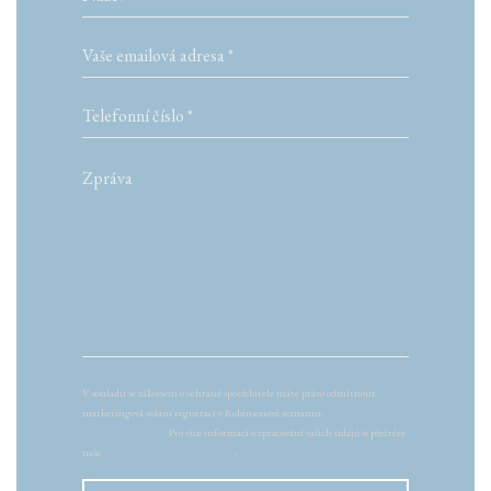
V souladu se zákonem o ochraně spotřebitele máte právo odmítnout
marketingová volání registrací v Robinsonově seznamu:
robinsonseznam.cz
. Pro více informací o zpracování vašich údajů si přečtěte
naše
zásady ochrany osobních údajů
.