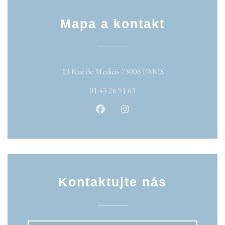
Mapa a kontakt
((otevře se v novém
13 Rue de Medicis 75006 PARIS
01 43 26 91 63
Facebook ((otevře se v novém okn
Instagram ((otevře se v no
Kontaktujte nás