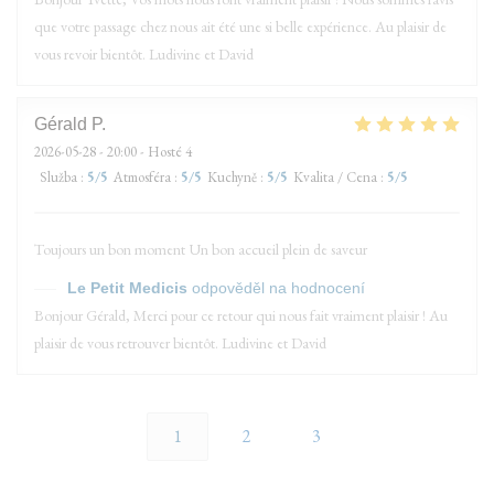
que votre passage chez nous ait été une si belle expérience. Au plaisir de
vous revoir bientôt. Ludivine et David
Gérald
P
2026-05-28
- 20:00 - Hosté 4
Služba
:
5
/5
Atmosféra
:
5
/5
Kuchyně
:
5
/5
Kvalita / Cena
:
5
/5
Toujours un bon moment Un bon accueil plein de saveur
Le Petit Medicis
odpověděl na hodnocení
Bonjour Gérald, Merci pour ce retour qui nous fait vraiment plaisir ! Au
plaisir de vous retrouver bientôt. Ludivine et David
1
2
3