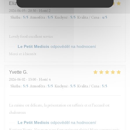
Elizabeth
A
2026-06-05
- 20:30 - Hosté 2
Služba
:
5
/5
Atmosféra
:
5
/5
Kuchyně
:
5
/5
Kvalita / Cena
:
4
/5
Lovely food excellent service
Le Petit Medicis
odpověděl na hodnocení
Merci et à bientôt
Yvette
G
2026-06-02
- 13:00 - Hosté 4
Služba
:
5
/5
Atmosféra
:
5
/5
Kuchyně
:
5
/5
Kvalita / Cena
:
5
/5
La cuisine est délicate, la présentation est raffinée et et l’accueil est
chaleureux
Le Petit Medicis
odpověděl na hodnocení
Bonjour Yvette, Vos mots nous font vraiment plaisir ! Nous sommes ravis