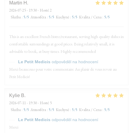
Martin
H
2026-07-25
- 19:30 - Hosté 2
Služba
:
5
/5
Atmosféra
:
5
/5
Kuchyně
:
5
/5
Kvalita / Cena
:
5
/5
This is an excellent French bistro/restaurant, serving high quality dishes in
comfortable surroundings at good prices. Being relatively small, it is
advisable to book, at busy times. Highly recommended
Le Petit Medicis
odpověděl na hodnocení
Merci beaucouo pour votre commentaire Au plaisir de vous revoir au
Petit Medicis!
Kylie
B
2026-07-11
- 19:30 - Hosté 5
Služba
:
5
/5
Atmosféra
:
5
/5
Kuchyně
:
5
/5
Kvalita / Cena
:
5
/5
Le Petit Medicis
odpověděl na hodnocení
Merci