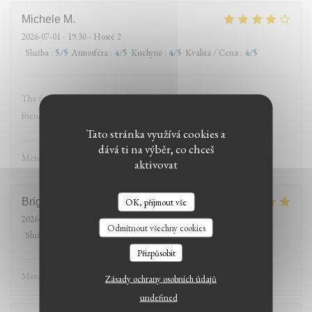
Michele
M
2026-07-01
- 19:30 - Hosté 2
Služba
:
5
/5
Atmosféra
:
4
/5
Kuchyně
:
4
/5
Kvalita / Cena
:
4
/5
The food was fresh, beautifully cooked, and hot. The staff was very
friendly and attentive.
Tato stránka využívá cookies a
Le Petit Medicis
odpověděl na hodnocení
dává ti na výběr, co chceš
Merci beaucoup et à bientôt
aktivovat
Brigitte
M
OK, přijmout vše
2026-06-18
- 12:30 - Hosté 3
Odmítnout všechny cookies
Služba
:
5
/5
Atmosféra
:
5
/5
Kuchyně
:
5
/5
Kvalita / Cena
:
5
/5
Přizpůsobit
Le Petit Medicis
odpověděl na hodnocení
Merci beaucoup et à bientôt au Petit Medicis 🙏👍
Zásady ochrany osobních údajů
undefined