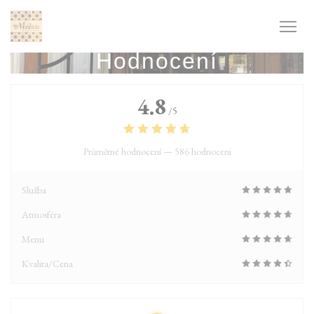
Panel pro správu cookies
Hodnocení
4.8
/5
Průměrné hodnocení —
586 hodnoceni
Služba
Atmosféra
Menu
Kvalita/Cena