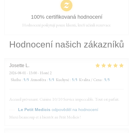
100% certifikovaná hodnocení
Hodnocení poskytují pouze klienti, kteří učinili rezervace
Hodnocení našich zákazníků
Josette
L
2026-08-01
- 13:00 - Hosté 2
Služba
:
5
/5
Atmosféra
:
5
/5
Kuchyně
:
5
/5
Kvalita / Cena
:
5
/5
Accueil prévenant. Cuisine 10/10 Service impeccable. Tout est parfait.
Le Petit Medicis
odpověděl na hodnocení
Merci beaucoup et à bientôt au Petit Medicis !