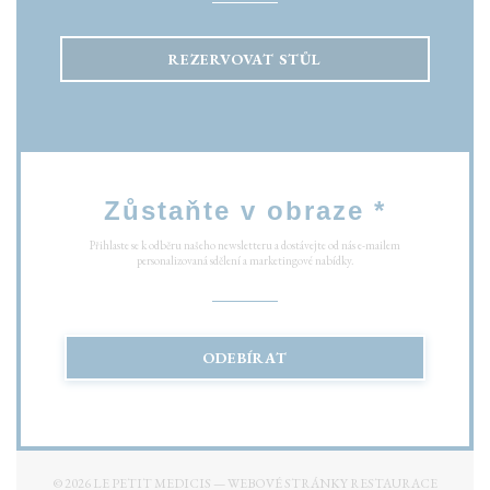
REZERVOVAT STŮL
Zůstaňte v obraze
*
Přihlaste se k odběru našeho newsletteru a dostávejte od nás e-mailem
personalizovaná sdělení a marketingové nabídky.
ODEBÍRAT
© 2026 LE PETIT MEDICIS — WEBOVÉ STRÁNKY RESTAURACE