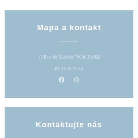
Mapa a kontakt
((otevře se v novém
13 Rue de Medicis 75006 PARIS
01 43 26 91 63
Facebook ((otevře se v novém okn
Instagram ((otevře se v no
Kontaktujte nás