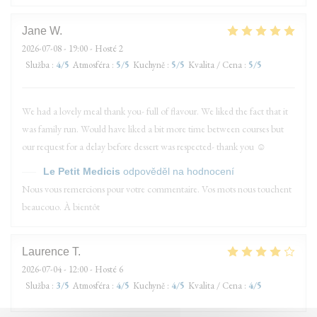
Jane
W
2026-07-08
- 19:00 - Hosté 2
Služba
:
4
/5
Atmosféra
:
5
/5
Kuchyně
:
5
/5
Kvalita / Cena
:
5
/5
We had a lovely meal thank you- full of flavour. We liked the fact that it
was family run. Would have liked a bit more time between courses but
our request for a delay before dessert was respected- thank you ☺️
Le Petit Medicis
odpověděl na hodnocení
Nous vous remercions pour votre commentaire. Vos mots nous touchent
beaucouo. À bientôt
Laurence
T
2026-07-04
- 12:00 - Hosté 6
Služba
:
3
/5
Atmosféra
:
4
/5
Kuchyně
:
4
/5
Kvalita / Cena
:
4
/5