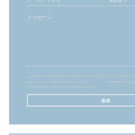
In accordance with data protection regulations, you have the right to opt out of market
register with the Telephone Preference Service at
tpsonline.org.uk
. US residents can regis
information about how we process your data, please see our
privacy policy
.