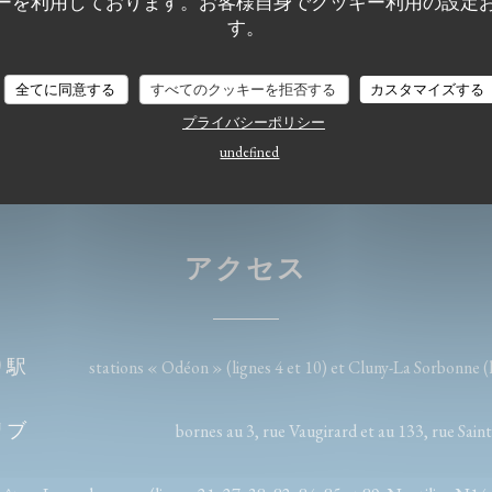
ーを利用しております。お客様自身でクッキー利用の設定
す。
ーロカード /マスターカ
ルトブルー
全てに同意する
すべてのクッキーを拒否する
カスタマイズする
プライバシーポリシー
undefined
アクセス
り駅
stations « Odéon » (lignes 4 et 10) et Cluny-La Sorbonne (
リブ
bornes au 3, rue Vaugirard et au 133, rue Sain