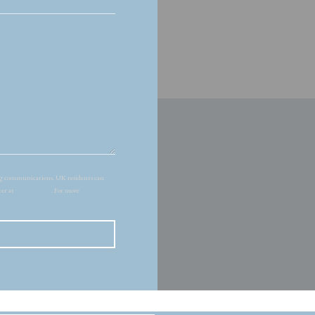
ing communications. UK residents can
ter at
donotcall.gov
. For more