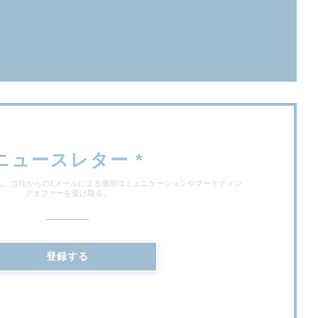
で開きます))
ィンドウで開きます))
ニュースレター
*
し、当社からのEメールによる個別コミュニケーションやマーケティン
グオファーを受け取る。
登録する