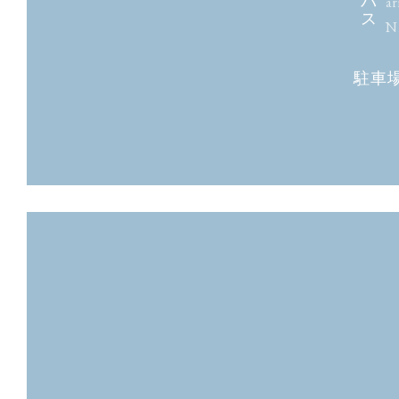
バ
ar
ス
N
駐車