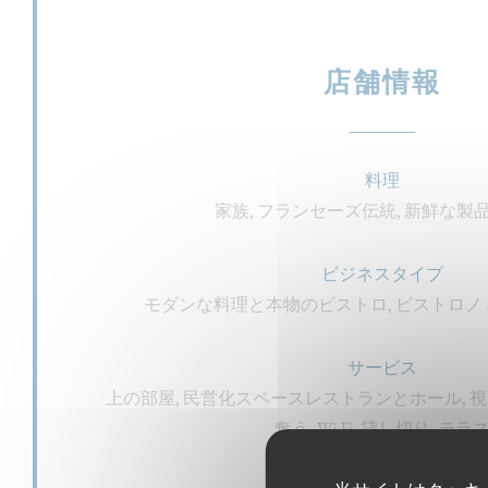
店舗情報
料理
家族, フランセーズ伝統, 新鮮な製品
ビジネスタイプ
モダンな料理と本物のビストロ, ビストロ
サービス
上の部屋, 民営化スペースレストランとホール, 視点
奪う, Wi-Fi, 貸し切り, テラ