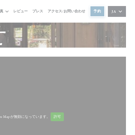
真
レビュー
プレス
アクセス/お問い合わせ
予約
JA
せ
aze Map が無効になっています。
許可