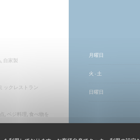
月曜日
, 自家製
火
-
土
ノミックレストラン
日曜日
, ベジ料理, 食べ物を
ス