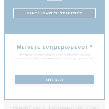
ΚΆΝΤΕ ΚΡΆΤΗΣΗ ΤΡΑΠΕΖΙΟΎ
Μείνετε ενημερωμένοι
*
Εγγραφείτε στο ενημερωτικό μας δελτίο για να λαμβάνετε εξατομικευμένες
επικοινωνίες και προσφορές μάρκετινγκ μέσω ηλεκτρονικού ταχυδρομείου από εμάς.
ΕΓΓΡΑΦΉ
© 2026 LE PETIT MEDICIS — Η ΙΣΤΟΣΕΛΊΔΑ ΤΟΥ ΕΣΤΙΑΤΟΡΊΟΥ