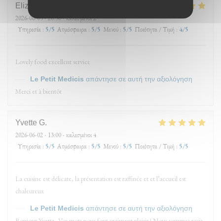
Elizabeth
A
2026-06-05
- 20:30 - καλεσμένοι 2
Υπηρεσία
:
5
/5
Ατμόσφαιρα
:
5
/5
Μενού
:
5
/5
Ποιότητα / Τιμή
:
4
/5
Lovely food excellent service
Le Petit Medicis
απάντησε σε αυτή την αξιολόγηση
Merci et à bientôt
Yvette
G
2026-06-02
- 13:00 - καλεσμένοι 4
Υπηρεσία
:
5
/5
Ατμόσφαιρα
:
5
/5
Μενού
:
5
/5
Ποιότητα / Τιμή
:
5
/5
La cuisine est délicate, la présentation est raffinée et et l’accueil est
chaleureux
Le Petit Medicis
απάντησε σε αυτή την αξιολόγηση
Bonjour Yvette, Vos mots nous font vraiment plaisir ! Nous sommes ravis