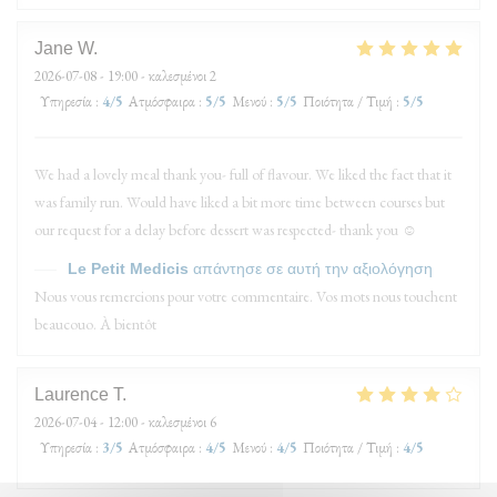
Jane
W
2026-07-08
- 19:00 - καλεσμένοι 2
Υπηρεσία
:
4
/5
Ατμόσφαιρα
:
5
/5
Μενού
:
5
/5
Ποιότητα / Τιμή
:
5
/5
We had a lovely meal thank you- full of flavour. We liked the fact that it
was family run. Would have liked a bit more time between courses but
our request for a delay before dessert was respected- thank you ☺️
Le Petit Medicis
απάντησε σε αυτή την αξιολόγηση
Nous vous remercions pour votre commentaire. Vos mots nous touchent
beaucouo. À bientôt
Laurence
T
2026-07-04
- 12:00 - καλεσμένοι 6
Υπηρεσία
:
3
/5
Ατμόσφαιρα
:
4
/5
Μενού
:
4
/5
Ποιότητα / Τιμή
:
4
/5