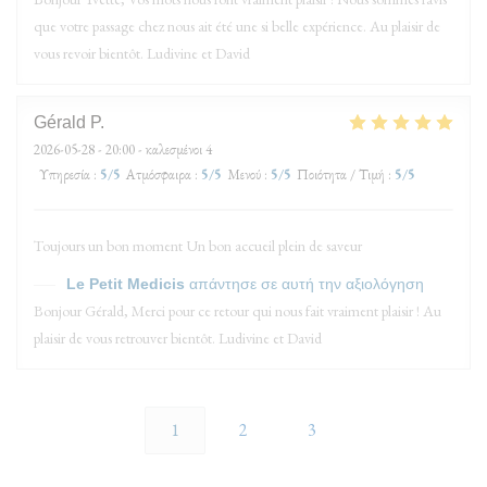
que votre passage chez nous ait été une si belle expérience. Au plaisir de
vous revoir bientôt. Ludivine et David
Gérald
P
2026-05-28
- 20:00 - καλεσμένοι 4
Υπηρεσία
:
5
/5
Ατμόσφαιρα
:
5
/5
Μενού
:
5
/5
Ποιότητα / Τιμή
:
5
/5
Toujours un bon moment Un bon accueil plein de saveur
Le Petit Medicis
απάντησε σε αυτή την αξιολόγηση
Bonjour Gérald, Merci pour ce retour qui nous fait vraiment plaisir ! Au
plaisir de vous retrouver bientôt. Ludivine et David
1
2
3