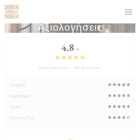
Πίνακας διαχείρισης "Μπισκότων" (Cookies)
Αξιολογήσεις
4.8
/5
Μέση βαθμολογία —
586 αξιολογήσεις
Υπηρεσία
Ατμόσφαιρα
Μενού
Ποιότητα/Τιμή