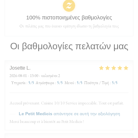
100% πιστοποιημένες βαθμολογίες
Οι πελάτες μας που έκαναν κράτηση έδωσαν τη βαθμολογία τους
Οι βαθμολογίες πελατών μας
Josette
L
2026-08-01
- 13:00 - καλεσμένοι 2
Υπηρεσία
:
5
/5
Ατμόσφαιρα
:
5
/5
Μενού
:
5
/5
Ποιότητα / Τιμή
:
5
/5
Accueil prévenant. Cuisine 10/10 Service impeccable. Tout est parfait.
Le Petit Medicis
απάντησε σε αυτή την αξιολόγηση
Merci beaucoup et à bientôt au Petit Medicis !