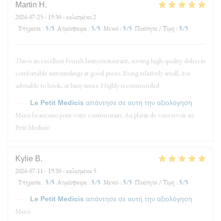
Martin
H
2026-07-25
- 19:30 - καλεσμένοι 2
Υπηρεσία
:
5
/5
Ατμόσφαιρα
:
5
/5
Μενού
:
5
/5
Ποιότητα / Τιμή
:
5
/5
This is an excellent French bistro/restaurant, serving high quality dishes in
comfortable surroundings at good prices. Being relatively small, it is
advisable to book, at busy times. Highly recommended
Le Petit Medicis
απάντησε σε αυτή την αξιολόγηση
Merci beaucouo pour votre commentaire Au plaisir de vous revoir au
Petit Medicis!
Kylie
B
2026-07-11
- 19:30 - καλεσμένοι 5
Υπηρεσία
:
5
/5
Ατμόσφαιρα
:
5
/5
Μενού
:
5
/5
Ποιότητα / Τιμή
:
5
/5
Le Petit Medicis
απάντησε σε αυτή την αξιολόγηση
Merci