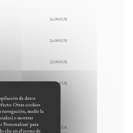
24,00 EUR
24,00 EUR
22,00 EUR
22,00 EUR
copilación de datos
fecto. Otras cookies
u navegación, medir la
ciales) o mostrar
 'Personalizar' para
18,00 EUR
 clic en el icono de