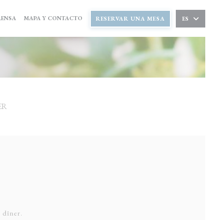
RENSA
MAPA Y CONTACTO
RESERVAR UNA MESA
ES
ER
 dîner.