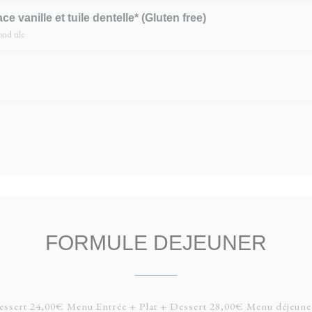
e vanille et tuile dentelle* (Gluten free)
nd tile
FORMULE DEJEUNER
ssert 24,00€ Menu Entrée + Plat + Dessert 28,00€ Menu déjeuner