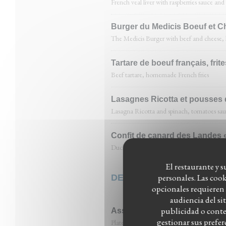
French veal liver with raspberries sauce an
Burger du Medicis Boeuf et Ch
The Medicis Burger with beef and cheese,
Tartare de boeuf français, frit
Beef tartare, homemade French fries
Lasagnes Ricotta et pousses 
Lasagna Ricotta and spinach, tomatoes sa
Confit de canard des Landes «
Duck confit with homemade mashed potat
El restaurante y s
personales. Las coo
DESSERTS
opcionales requieren 
audiencia del si
publicidad o conten
Assiette de 3 fromages du m
gestionar sus prefe
Plate of 3 cheeses