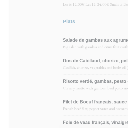
Les 6: 12,00€ Les 12: 24,00€ Snails of B
Plats
Salade de gambas aux agrumes,
Big salad with gambas and citrus fruits with
Dos de Cabillaud, chorizo, pet
Codfish, chorizo, vegetables and herbs oil 
Risotto verdé, gambas, pesto d
Creamy risotto with gambas, basil pesto an
Filet de Boeuf français, sauce 
French beef filet, pepper sauce and homema
Foie de veau français, vinaig