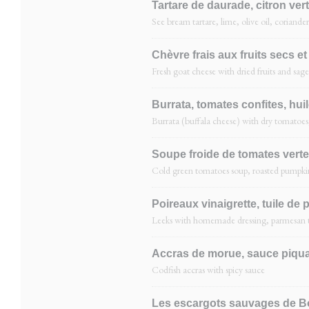
Tartare de daurade, citron vert
See bream tartare, lime, olive oil, coriand
Chèvre frais aux fruits secs et
Fresh goat cheese with dried fruits and sage
Burrata, tomates confites, huil
Burrata (buffala cheese) with dry tomatoes
Soupe froide de tomates vertes
Cold green tomatoes soup, roasted pumpkin
Poireaux vinaigrette, tuile de
Leeks with homemade dressing, parmesan ti
Accras de morue, sauce piqu
Codfish accras with spicy sauce
Les escargots sauvages de 