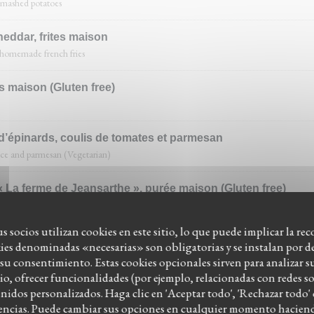
d mashed potatoes
eddar, frites maison
 homemade french fries
es maison (Gluten free)
d’épinards, coulis de tomates et parmesan
uce and parmesan (Vegetarian)
 La ferme de Jeansarthe », purée maison (Gluten free)
oes
us socios utilizan cookies en este sitio, lo que puede implicar la re
kies denominadas «necesarias» son obligatorias y se instalan por de
su consentimiento. Estas cookies opcionales sirven para analizar s
tio, ofrecer funcionalidades (por ejemplo, relacionadas con redes so
idos personalizados. Haga clic en 'Aceptar todo', 'Rechazar todo' o
oment
rencias. Puede cambiar sus opciones en cualquier momento haciendo