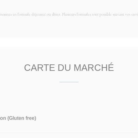
rsonnes en formule déjeuner ou dîner. Plusieurs formules sont possible suivant vos env
CARTE DU MARCHÉ
n (Gluten free)