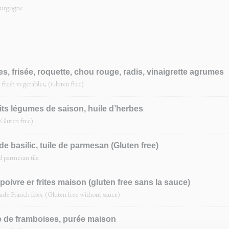
ourgogne
 frisée, roquette, chou rouge, radis, vinaigrette agrumes
 fresh vegetables, (Gluten free)
its légumes de saison, huile d’herbes
(Gluten free)
e basilic, tuile de parmesan (Gluten free)
d parmesan tile
poivre er frites maison (gluten free sans la sauce)
de Franch fries. (Gluten free without sauce)
re de framboises, purée maison