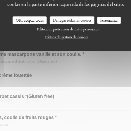
cookie en la parte inferior izquierda de las páginas del sitio.
 framboises *
scarpone cream
OK, aceptar todas
Denegar todas las cookies
Personalizar
Política de protección de datos personales
Madagascar
Política de gestión de cookies
me mascarpone vanille et son coulis. *
cream, red fruits sauce. (Gluten free)
crème fouettée
rbet cassis *(Gluten free)
 coulis de fruits rouges *
sauce