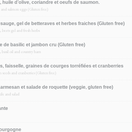
, huile d’olive, coriandre et oeufs de saumon.
er and salmon eggs (Gluten free)
 sauge, gel de betteraves et herbes fraiches (Gluten free)
, beets gel and fresh herbs
e de basilic et jambon cru (Gluten free)
, basil oil and country ham
, faisselle, graines de courges torréfiées et cranberries
 seeds and cranberries (Gluten free)
 parmesan et salade de roquette (veggie, gluten free)
le and salad
ante
Bourgogne