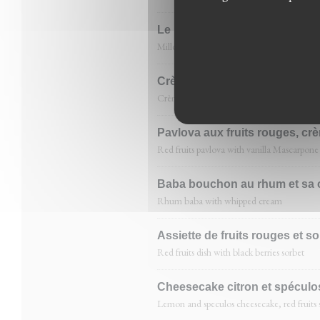
Le Millefeuille du Médicis, aux
Millefeuille with raspberry and vanilla Ma
Crème brûlée à la vanille de 
Crème brûlée with vanilla
Pavlova aux fruits rouges, crè
Red fruits pavlova with vanilla Mascarpone 
Baba bouchon au rhum et sa 
Rhum baba with whipped cream
Assiette de fruits rouges et so
Red fruits dish with black berries sorbet
Cheesecake citron et spéculos,
Lemon and speculos cheesecake, red fruits 