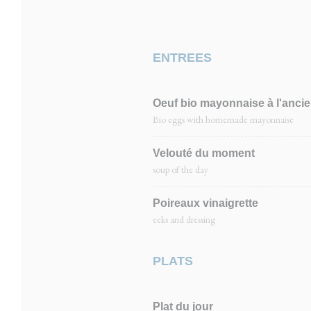
ENTREES
Oeuf bio mayonnaise à l'anci
Bio eggs with homemade mayonnaise
Velouté du moment
soup of the day
Poireaux vinaigrette
eeks and dressing
PLATS
Plat du jour