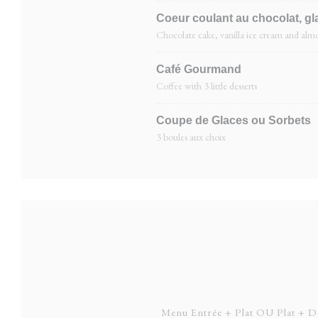
Coeur coulant au chocolat, glac
Chocolate cake, vanilla ice cream and almo
Café Gourmand
Coffee with 3 little desserts
Coupe de Glaces ou Sorbets
3 boules aux choix
Menu Entrée + Plat OU Plat + De